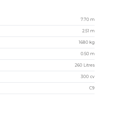
7.70 m
2.51 m
1680 kg
0.50 m
260 Litres
300 cv
C9